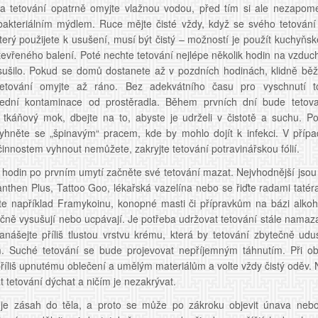
 a tetování opatrně omyjte vlažnou vodou, před tím si ale nezapom
bakteriálním mýdlem. Ruce mějte čisté vždy, když se svého tetování
terý použijete k usušení, musí být čistý – možností je použít kuchyňsk
tevřeného balení. Poté nechte tetování nejlépe několik hodin na vzduc
ušilo. Pokud se domů dostanete až v pozdních hodinách, klidně běžte
etování omyjte až ráno. Bez adekvátního času pro vyschnutí to
řední kontaminace od prostěradla. Během prvních dní bude tetov
 tkáňový mok, dbejte na to, abyste je udrželi v čistotě a suchu. P
yhněte se „špinavým“ pracem, kde by mohlo dojít k infekci. V přípa
innostem vyhnout nemůžete, zakryjte tetování potravinářskou fólií.
t hodin po prvním umytí začněte své tetování mazat. Nejvhodnější jsou
nthen Plus, Tattoo Goo, lékařská vazelína nebo se řiďte radami taté
te například Framykoinu, konopné masti či přípravkům na bázi alkoho
ečně vysušují nebo ucpávají. Je potřeba udržovat tetování stále namaz
nášejte příliš tlustou vrstvu krému, která by tetování zbytečně udus
lm. Suché tetování se bude projevovat nepříjemným táhnutím. Při ob
říliš upnutému oblečení a umělým materiálům a volte vždy čistý oděv. N
t tetování dýchat a ničím je nezakrývat.
 je zásah do těla, a proto se může po zákroku objevit únava neb