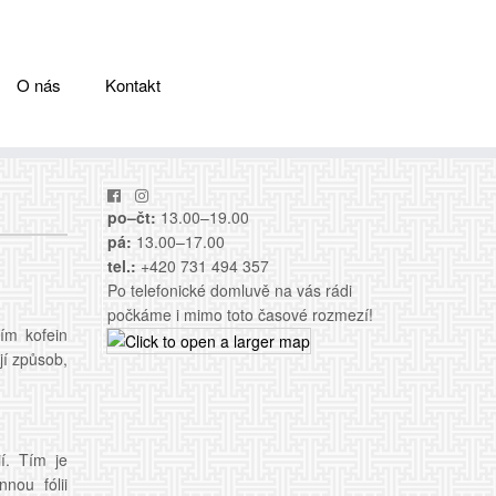
O nás
Kontakt
po–čt:
13.00–19.00
pá:
13.00–17.00
tel.:
+420 731 494 357
Po telefonické domluvě na vás rádi
počkáme i mimo toto časové rozmezí!
ím kofein
jí způsob,
í. Tím je
nou fólii