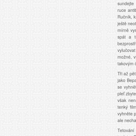
sundejte
ruce anti
Ručník, k
ještě neo
mírně vys
spát a t
bezprost
vylučovat
možné, v
takovým č
Tři až pě
jako Bepa
se vyhně
pleť zbyt
však nena
tenký fi
vyhněte p
ale necha
Tetování