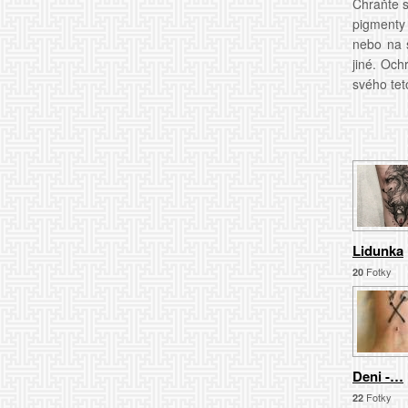
Chraňte s
pigmenty 
nebo na s
jiné. Och
svého tet
Lidunka
Fotky
20
Deni -
…
Fotky
22