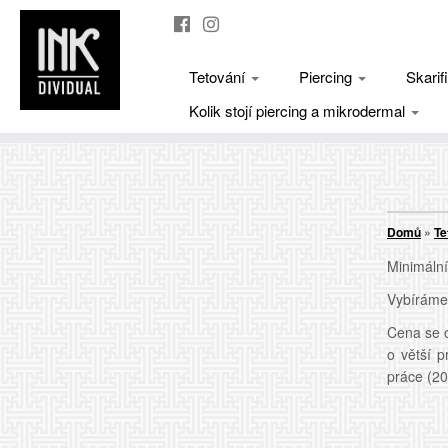
Tetování
Piercing
Skari
Kolik stojí piercing a mikrodermal
Skip
to
content
Domů
»
Te
Minimální
Vybíráme 
Cena se o
o větší p
práce (20