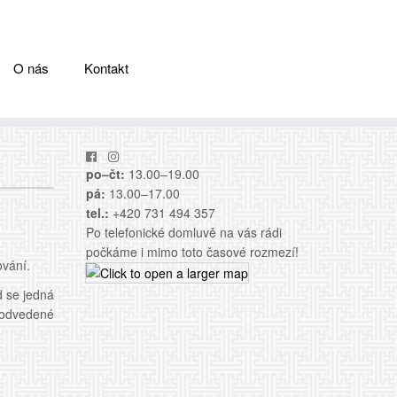
O nás
Kontakt
po–čt:
13.00–19.00
pá:
13.00–17.00
tel.:
+420 731 494 357
Po telefonické domluvě na vás rádi
počkáme i mimo toto časové rozmezí!
ování.
d se jedná
e odvedené