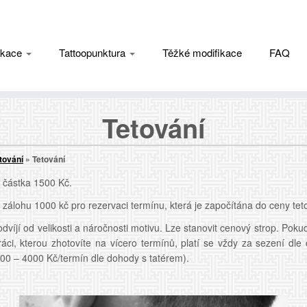
fikace
Tattoopunktura
Těžké modifikace
FAQ
Tetování
tování
»
Tetování
 částka 1500 Kč.
zálohu 1000 kč pro rezervaci termínu, která je započítána do ceny tet
dvíjí od velikosti a náročnosti motivu. Lze stanovit cenový strop. Poku
ráci, kterou zhotovíte na vícero termínů, platí se vždy za sezení dl
00 – 4000 Kč/termín dle dohody s tatérem).